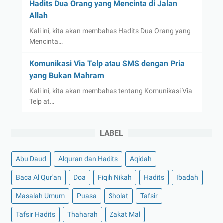
Hadits Dua Orang yang Mencinta di Jalan
Allah
Kali ini, kita akan membahas Hadits Dua Orang yang
Mencinta…
Komunikasi Via Telp atau SMS dengan Pria
yang Bukan Mahram
Kali ini, kita akan membahas tentang Komunikasi Via
Telp at…
LABEL
Abu Daud
Alquran dan Hadits
Aqidah
Baca Al Qur'an
Doa
Fiqih Nikah
Hadits
Ibadah
Masalah Umum
Puasa
Sholat
Tafsir
Tafsir Hadits
Thaharah
Zakat Mal